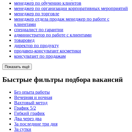
менеджер по обучению клиентов
менеджер по организации корпоративных мероприятий
менеджер по торговле
менеджер отдела продаж менеджер по работе с
клиентами
специалист по гарантии
администратор по работе с клиентами
товаровед
директор по продукту
продавец-консультант косметики
консультант по продажам
Показать ещё
Быстрые фильтры подбора вакансий
Без опыта работы
Вечерняя и ночная
Вахтовый метод
График 5/2
Гибкий график
Два через два
За последние три дня
За сутки