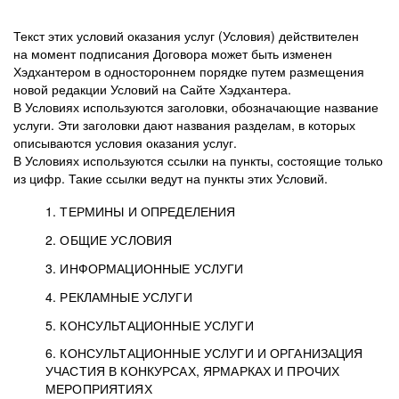
Текст этих условий оказания услуг (Условия) действителен
на момент подписания Договора может быть изменен
Хэдхантером в одностороннем порядке путем размещения
новой редакции Условий на Сайте Хэдхантера.
В Условиях используются заголовки, обозначающие название
услуги. Эти заголовки дают названия разделам, в которых
описываются условия оказания услуг.
В Условиях используются ссылки на пункты, состоящие только
из цифр. Такие ссылки ведут на пункты этих Условий.
1. ТЕРМИНЫ И ОПРЕДЕЛЕНИЯ
2. ОБЩИЕ УСЛОВИЯ
3. ИНФОРМАЦИОННЫЕ УСЛУГИ
1.1. Хэдхантер, или
Хэдхантер, ООО
4. РЕКЛАМНЫЕ УСЛУГИ
HeadHunter, или
«Хэдхантер», ИНН
2.1. Типы и статусы регистрации
5. КОНСУЛЬТАЦИОННЫЕ УСЛУГИ
Исполнитель
7718620740, адрес:
Типы регистрации
3.1. Предоставление доступа к базе данных
2.2. Активация услуг
6. КОНСУЛЬТАЦИОННЫЕ УСЛУГИ И ОРГАНИЗАЦИЯ
125047, г. Москва,
резюме с предложениями Соискателей
Описание и активация
УЧАСТИЯ В КОНКУРСАХ, ЯРМАРКАХ И ПРОЧИХ
2.1.1. Заказчику может быть присвоен один
4.0. Общие условия оказания рекламных услуг
внутригородская
о трудоустройстве с возможностью просмотра
МЕРОПРИЯТИЯХ
из Типов регистраций.
территория
4.0.1. Хэдхантер оказывает Заказчику услугу