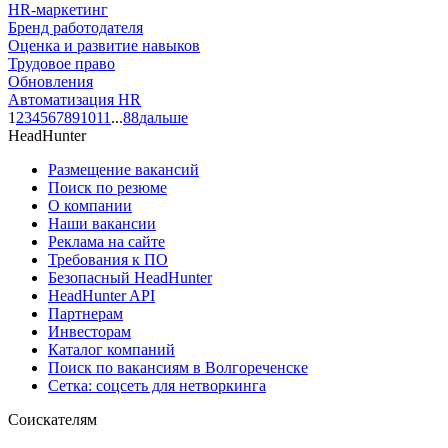
HR-маркетинг
Бренд работодателя
Оценка и развитие навыков
Трудовое право
Обновления
Автоматизация HR
1
2
3
4
5
6
7
8
9
10
11
...
88
дальше
HeadHunter
Размещение вакансий
Поиск по резюме
О компании
Наши вакансии
Реклама на сайте
Требования к ПО
Безопасный HeadHunter
HeadHunter API
Партнерам
Инвесторам
Каталог компаний
Поиск по вакансиям в Волгореченске
Сетка: соцсеть для нетворкинга
Соискателям